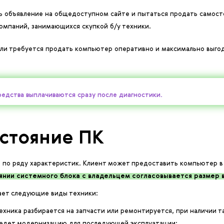
ь объявление на общедоступном сайте и пытаться продать самост
омпаний, занимающихся скупкой б/у техники.
Если требуется продать компьютер оперативно и максимально выг
едства выплачиваются сразу после диагностики.
остояние ПК
 по ряду характеристик. Клиент может предоставить компьютер в
янии системного блока с владельцем согласовывается размер в
ает следующие виды техники:
ехника разбирается на запчасти или ремонтируется, при наличии 
оведет модернизацию для последующей эксплуатации;