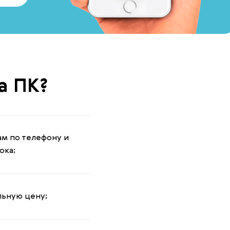
а ПК?
ам по телефону и
ока;
ьную цену;