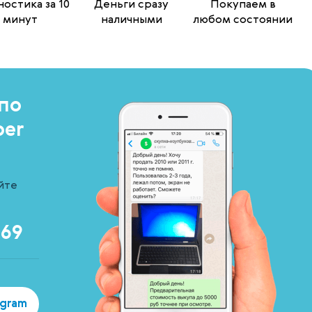
остика за 10
Деньги сразу
Покупаем в
минут
наличными
любом состоянии
по
ber
йте
-69
egram