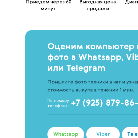
Приедем через 60
Выгодная цена
Диагн
минут
продажи
Оценим компьютер 
фото в Whatsapp, Vi
или Telegram
Пришлите фото техники в чат и узна
стоимость выкупа в течении 1 мин.
По номеру
+7 (925) 879-86
телефона:
Whatsapp
Viber
Tel